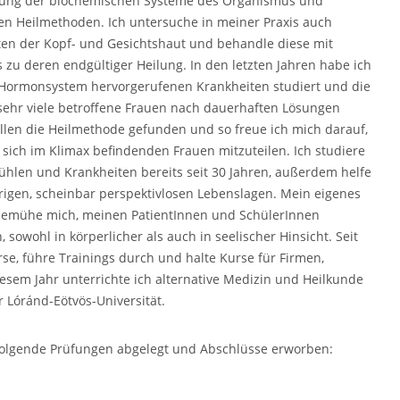
ßung der biochemischen Systeme des Organismus und
en Heilmethoden. Ich untersuche in meiner Praxis auch
ten der Kopf- und Gesichtshaut und behandle diese mit
 zu deren endgültiger Heilung. In den letzten Jahren habe ich
e Hormonsystem hervorgerufenen Krankheiten studiert und die
sehr viele betroffene Frauen nach dauerhaften Lösungen
ällen die Heilmethode gefunden und so freue ich mich darauf,
sich im Klimax befindenden Frauen mitzuteilen. Ich studiere
en und Krankheiten bereits seit 30 Jahren, außerdem helfe
rigen, scheinbar perspektivlosen Lebenslagen. Mein eigenes
h bemühe mich, meinen PatientInnen und SchülerInnen
, sowohl in körperlicher als auch in seelischer Hinsicht. Seit
se, führe Trainings durch und halte Kurse für Firmen,
sem Jahr unterrichte ich alternative Medizin und Heilkunde
 Lóránd-Eötvös-Universität.
 folgende Prüfungen abgelegt und Abschlüsse erworben: