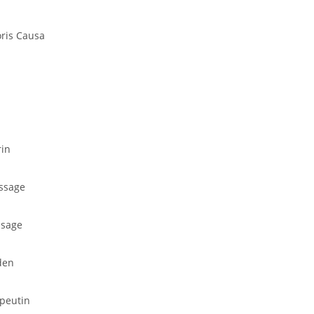
ris Causa
in
ssage
sage
den
peutin