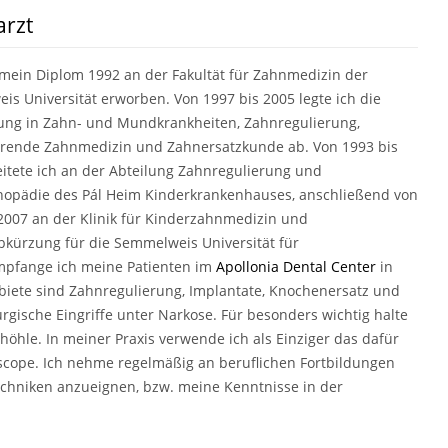
arzt
mein Diplom 1992 an der Fakultät für Zahnmedizin der
s Universität erworben. Von 1997 bis 2005 legte ich die
ung in Zahn- und Mundkrankheiten, Zahnregulierung,
erende Zahnmedizin und Zahnersatzkunde ab. Von 1993 bis
itete ich an der Abteilung Zahnregulierung und
thopädie des Pál Heim Kinderkrankenhauses, anschließend von
2007 an der Klinik für Kinderzahnmedizin und
bkürzung für die Semmelweis Universität für
empfange ich meine Patienten im
Apollonia Dental Center
in
biete sind Zahnregulierung, Implantate, Knochenersatz und
rgische Eingriffe unter Narkose. Für besonders wichtig halte
öhle. In meiner Praxis verwende ich als Einziger das dafür
lscope. Ich nehme regelmäßig an beruflichen Fortbildungen
echniken anzueignen, bzw. meine Kenntnisse in der