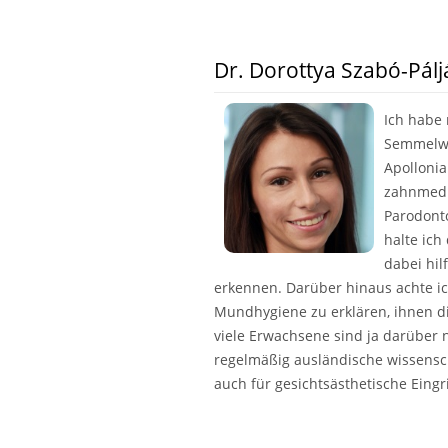
Dr. Dorottya Szabó-Pálj
Ich habe 
Semmelwei
Apollonia
zahnmedi
Parodonto
halte ich
dabei hil
erkennen. Darüber hinaus achte i
Mundhygiene zu erklären, ihnen d
viele Erwachsene sind ja darüber ni
regelmäßig ausländische wissensch
auch für gesichtsästhetische Eingr