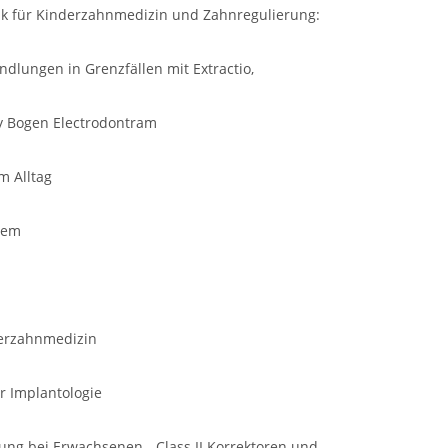
ik für Kinderzahnmedizin und Zahnregulierung:
dlungen in Grenzfällen mit Extractio,
ty Bogen Electrodontram
m Alltag
tem
derzahnmedizin
r Implantologie
lung bei Erwachsenen - Class II Korrektoren und