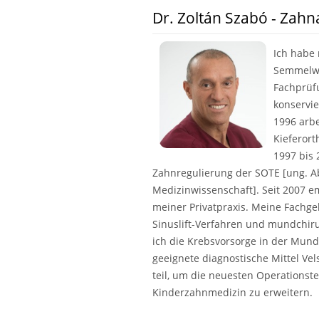
Dr. Zoltán Szabó - Zahn
Ich habe 
Semmelwei
Fachprüf
konservi
1996 arbe
Kieferor
1997 bis 
Zahnregulierung der SOTE [ung. A
Medizinwissenschaft]. Seit 2007 
meiner Privatpraxis. Meine Fachge
Sinuslift-Verfahren und mundchiru
ich die Krebsvorsorge in der Mundh
geeignete diagnostische Mittel Ve
teil, um die neuesten Operationst
Kinderzahnmedizin zu erweitern.