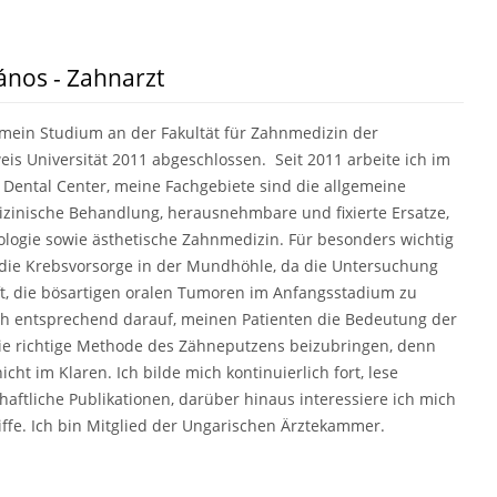
ános - Zahnarzt
mein Studium an der Fakultät für Zahnmedizin der
s Universität 2011 abgeschlossen. Seit 2011 arbeite ich im
 Dental Center, meine Fachgebiete sind die allgemeine
zinische Behandlung, herausnehmbare und fixierte Ersatze,
logie sowie ästhetische Zahnmedizin. Für besonders wichtig
 die Krebsvorsorge in der Mundhöhle, da die Untersuchung
ft, die bösartigen oralen Tumoren im Anfangsstadium zu
ch entsprechend darauf, meinen Patienten die Bedeutung der
ie richtige Methode des Zähneputzens beizubringen, denn
cht im Klaren. Ich bilde mich kontinuierlich fort, lese
aftliche Publikationen, darüber hinaus interessiere ich mich
iffe. Ich bin Mitglied der Ungarischen Ärztekammer.