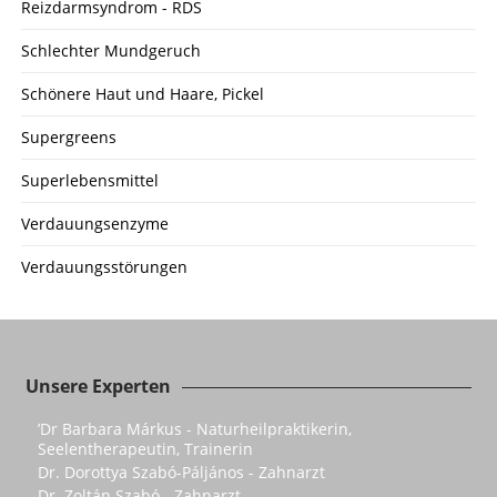
Reizdarmsyndrom - RDS
Schlechter Mundgeruch
Schönere Haut und Haare, Pickel
Supergreens
Superlebensmittel
Verdauungsenzyme
Verdauungsstörungen
Unsere Experten
’Dr Barbara Márkus - Naturheilpraktikerin,
Seelentherapeutin, Trainerin
Dr. Dorottya Szabó-Páljános - Zahnarzt
Dr. Zoltán Szabó - Zahnarzt