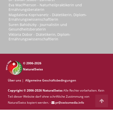
Eva MacPherson - Naturheilpraktikerin und
Ernährungsberaterin
Magdalena Koprivanetz - Diätetikerin, Diplom-
Ernährungswissenschaftlerin
Suren Bahidszky - Journalistin und
Gesundheitsberaterin
Viktoria Dobor - Diätetikerin, Diplom-
Ernährungswissenschaftlerin
© 2006-2026
NaturalSwiss
Über uns
|
Allgemeine Geschäftsbedingungen
Copyright © 2006-2026 NaturalSwiss
Alle Rechte vorbehalten. Kein
Teil dieser Website darf ohne schriftliche Zustimmung von
NaturalSwiss kopiert werden. -
pr@swissmedia.info