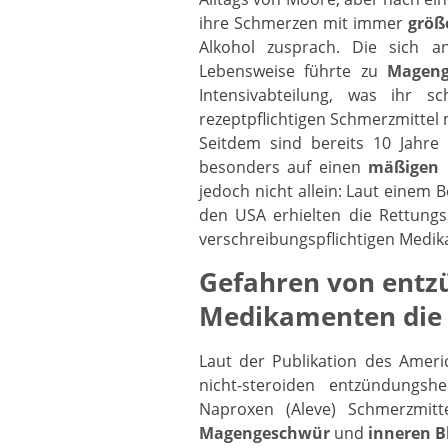
ihre Schmerzen mit immer
größ
Alkohol zusprach. Die sich
Lebensweise führte zu
Mageng
Intensivabteilung, was ihr s
rezeptpflichtigen Schmerzmittel 
Seitdem sind bereits 10 Jahr
besonders auf einen
mäßigen 
jedoch nicht allein: Laut einem
den USA erhielten die Rettung
verschreibungspflichtigen Medi
Gefahren von en
Medikamenten die n
Laut der Publikation des Amer
nicht-steroiden entzündungs
Naproxen (Aleve) Schmerzmit
Magengeschwür
und
inneren 