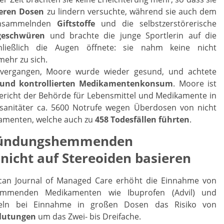
eren Dosen
zu lindern versuchte, während sie auch dem
 ansammelnden
Giftstoffe
und die selbstzerstörerische
eschwüren
und brachte die junge Sportlerin auf die
chließlich die Augen öffnete: sie nahm keine nicht
mehr zu sich.
e vergangen, Moore wurde wieder gesund, und achtete
und kontrollierten Medikamentenkonsum
. Moore ist
 Bericht der Behörde für Lebensmittel und Medikamente in
ssanitäter ca. 5600 Notrufe wegen Überdosen von nicht
kamenten, welche auch zu
458 Todesfällen führten
.
tzündungshemmenden
icht auf Stereoiden basieren
ican Journal of Managed Care erhöht die Einnahme von
hemmenden Medikamenten wie Ibuprofen (Advil) und
teln bei Einnahme in großen Dosen das Risiko von
Blutungen
um das Zwei- bis Dreifache.