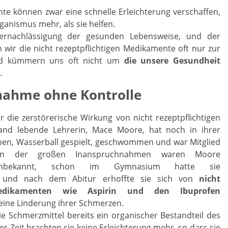
nte können zwar eine schnelle Erleichterung verschaffen,
ganismus mehr, als sie helfen.
ernachlässigung der gesunden Lebensweise, und der
wir die nicht rezeptpflichtigen Medikamente oft nur zur
d kümmern uns oft nicht um
die unsere Gesundheit
.
ahme ohne Kontrolle
ür die zerstörerische Wirkung von nicht rezeptpflichtigen
and lebende Lehrerin, Mace Moore, hat noch in ihrer
ieben, Wasserball gespielt, geschwommen und war Mitglied
en der großen Inanspruchnahmen waren Moore
 unbekannt, schon im Gymnasium hatte sie
 und nach dem Abitur erhoffte sie sich von
nicht
n Medikamenten wie Aspirin und den Ibuprofen
eine Linderung ihrer Schmerzen.
die Schmerzmittel bereits ein organischer Bestandteil des
er Zeit brachten sie keine Erleichterung mehr, so dass sie