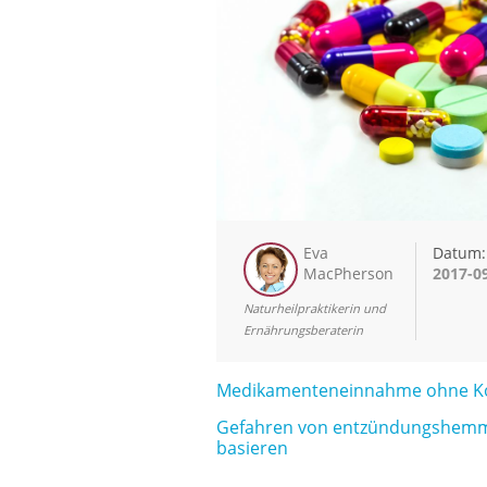
Eva
Datum:
MacPherson
2017-0
Naturheilpraktikerin und
Ernährungsberaterin
Medikamenteneinnahme ohne Ko
Gefahren von entzündungshemme
basieren