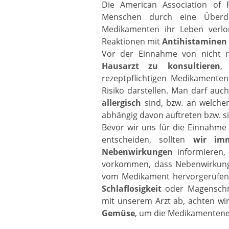
Die American Association of P
Menschen durch eine Über
Medikamenten ihr Leben verlo
Reaktionen mit
Antihistaminen
Vor der Einnahme von nicht r
Hausarzt zu konsultieren
,
rezeptpflichtigen Medikament
Risiko darstellen. Man darf auch
allergisch
sind, bzw. an welchen
abhängig davon auftreten bzw. s
Bevor wir uns für die Einnahme 
entscheiden, sollten
wir imm
Nebenwirkungen
informieren,
vorkommen, dass Nebenwirkunge
vom Medikament hervorgerufen
Schlaflosigkeit
oder Magenschm
mit unserem Arzt ab, achten wi
Gemüse
, um die Medikamenten