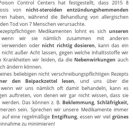
oison Control Centers hat festgestellt, dass 2015 8
dosis von
nicht-steroiden entzündungshemmenden
ren haben, während die Behandlung von allergischen
den Tod von 7 Menschen verursachte.
ezeptpflichtigen Medikamenten lohnt es sich
unseren
 wenn wir sie nämlich zusammen mit anderen
en verwenden oder
nicht richtig dosieren
, kann das ein
 nicht außer Acht lassen, gegen welche Inhaltsstoffe wir
 Krankheiten wir leiden, da die
Nebenwirkungen
auch
ich ändern können.
eines beliebigen nicht verschreibungspflichtigen Rezepts
er den Beipackzettel lesen
, und uns über die
 wenn wir uns nämlich oft damit behandeln, kann es
n auftreten, von denen wir gar nicht wissen, dass sie
 werden. Das können z. B.
Beklemmung
,
Schläfrigkeit,
erzen sein. Sprechen wir unsere Medikamente immer
r auf eine regelmäßige
Entgiftung
, essen wir viel
grünes
einnahme zu minimieren!