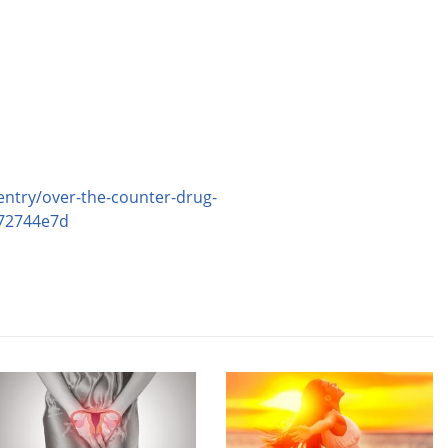
entry/over-the-counter-drug-
472744e7d