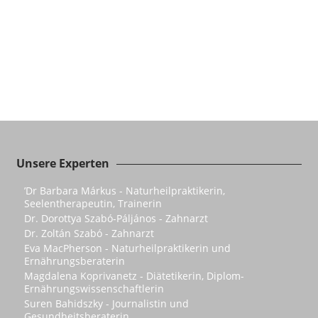
Unsere Experten
’Dr Barbara Márkus - Naturheilpraktikerin,
Seelentherapeutin, Trainerin
Dr. Dorottya Szabó-Páljános - Zahnarzt
Dr. Zoltán Szabó - Zahnarzt
Eva MacPherson - Naturheilpraktikerin und
Ernährungsberaterin
Magdalena Koprivanetz - Diätetikerin, Diplom-
Ernährungswissenschaftlerin
Suren Bahidszky - Journalistin und
Gesundheitsberaterin