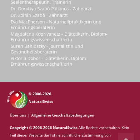
Seelentherapeutin, Trainerin
Dr. Dorottya Szabó-Páljános - Zahnarzt
Dr. Zoltán Szabó - Zahnarzt
Eva MacPherson - Naturheilpraktikerin und
Ernährungsberaterin
Magdalena Koprivanetz - Diätetikerin, Diplom-
Ernährungswissenschaftlerin
Suren Bahidszky - Journalistin und
Gesundheitsberaterin
Viktoria Dobor - Diätetikerin, Diplom-
Ernährungswissenschaftlerin
© 2006-2026
NaturalSwiss
Über uns
|
Allgemeine Geschäftsbedingungen
Copyright © 2006-2026 NaturalSwiss
Alle Rechte vorbehalten. Kein
Teil dieser Website darf ohne schriftliche Zustimmung von