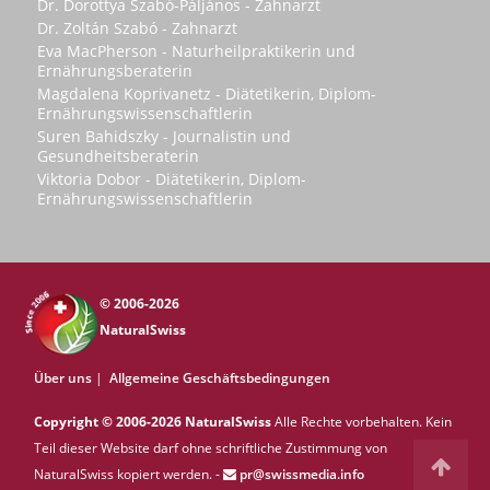
Dr. Dorottya Szabó-Páljános - Zahnarzt
Dr. Zoltán Szabó - Zahnarzt
Eva MacPherson - Naturheilpraktikerin und
Ernährungsberaterin
Magdalena Koprivanetz - Diätetikerin, Diplom-
Ernährungswissenschaftlerin
Suren Bahidszky - Journalistin und
Gesundheitsberaterin
Viktoria Dobor - Diätetikerin, Diplom-
Ernährungswissenschaftlerin
© 2006-2026
NaturalSwiss
Über uns
|
Allgemeine Geschäftsbedingungen
Copyright © 2006-2026 NaturalSwiss
Alle Rechte vorbehalten. Kein
Teil dieser Website darf ohne schriftliche Zustimmung von
NaturalSwiss kopiert werden. -
pr@swissmedia.info