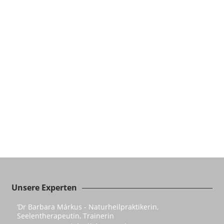
Unsere Experten
’Dr Barbara Márkus - Naturheilpraktikerin,
Seelentherapeutin, Trainerin