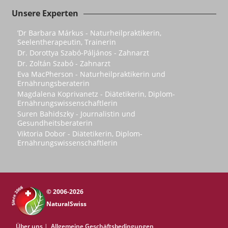
Unsere Experten
’Dr Barbara Márkus - Naturheilpraktikerin,
Seelentherapeutin, Trainerin
Dr. Dorottya Szabó-Páljános - Zahnarzt
Dr. Zoltán Szabó - Zahnarzt
Eva MacPherson - Naturheilpraktikerin und
Ernährungsberaterin
Magdalena Koprivanetz - Diätetikerin, Diplom-
Ernährungswissenschaftlerin
Suren Bahidszky - Journalistin und
Gesundheitsberaterin
Viktoria Dobor - Diätetikerin, Diplom-
Ernährungswissenschaftlerin
© 2006-2026
NaturalSwiss
Über uns
|
Allgemeine Geschäftsbedingungen