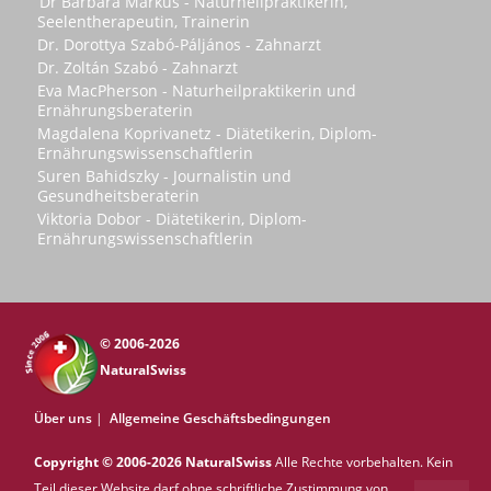
’Dr Barbara Márkus - Naturheilpraktikerin,
Seelentherapeutin, Trainerin
Dr. Dorottya Szabó-Páljános - Zahnarzt
Dr. Zoltán Szabó - Zahnarzt
Eva MacPherson - Naturheilpraktikerin und
Ernährungsberaterin
Magdalena Koprivanetz - Diätetikerin, Diplom-
Ernährungswissenschaftlerin
Suren Bahidszky - Journalistin und
Gesundheitsberaterin
Viktoria Dobor - Diätetikerin, Diplom-
Ernährungswissenschaftlerin
© 2006-2026
NaturalSwiss
Über uns
|
Allgemeine Geschäftsbedingungen
Copyright © 2006-2026 NaturalSwiss
Alle Rechte vorbehalten. Kein
Teil dieser Website darf ohne schriftliche Zustimmung von