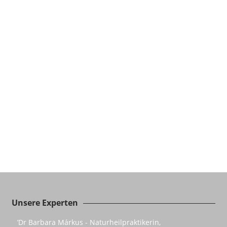
Unsere Experten
’Dr Barbara Márkus - Naturheilpraktikerin,