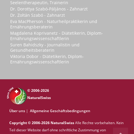
Seelentherapeutin, Trainerin
Dr. Dorottya Szabó-Páljános - Zahnarzt
Dr. Zoltán Szabó - Zahnarzt
Eva MacPherson - Naturheilpraktikerin und
Ernährungsberaterin
Magdalena Koprivanetz - Diätetikerin, Diplom-
Ernährungswissenschaftlerin
Suren Bahidszky - Journalistin und
Gesundheitsberaterin
Viktoria Dobor - Diätetikerin, Diplom-
Ernährungswissenschaftlerin
© 2006-2026
NaturalSwiss
Über uns
|
Allgemeine Geschäftsbedingungen
Copyright © 2006-2026 NaturalSwiss
Alle Rechte vorbehalten. Kein
Teil dieser Website darf ohne schriftliche Zustimmung von